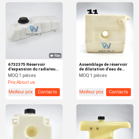
6732375 Réservoir
Assemblage de réservoir
d'expansion du radiateur
de dilatation d'eau de
de chargeur Bobcat
refroidissement pour
MOQ:
1 pièces
MOQ:
1 pièces
chargeuse à pelle 3CX
Prix:
About us
4CX 5CX
Meilleur prix
Contacts
Meilleur prix
Contacts