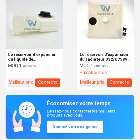
Le réservoir d'expansion
Le réservoir d'expansion
du liquide de
du radiateur 332/U7589
refroidissement du
283/59008
MOQ:
1 pièces
MOQ:
1 pièces
chargeur Bobcat
Prix:
About us
7220028 6576660
6732375 1949013
Meilleur prix
Contacts
Meilleur prix
Contacts
1800825 1755965
2401669
Économisez votre temps
Laissez-nous contacter les meilleurs
produits avec vous.
Donnez votre exigence