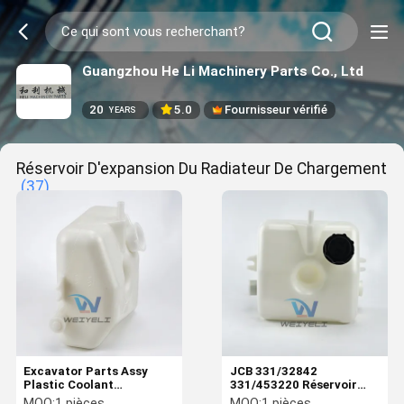
Guangzhou He Li Machinery Parts Co., Ltd
20
5.0
Fournisseur vérifié
YEARS
Réservoir D'expansion Du Radiateur De Chargement
(37)
Excavator Parts Assy
JCB 331/32842
Plastic Coolant
331/453220 Réservoir
Expansion Tank JCB
d'expansion du radiateur
MOQ:
1 pièces
MOQ:
1 pièces