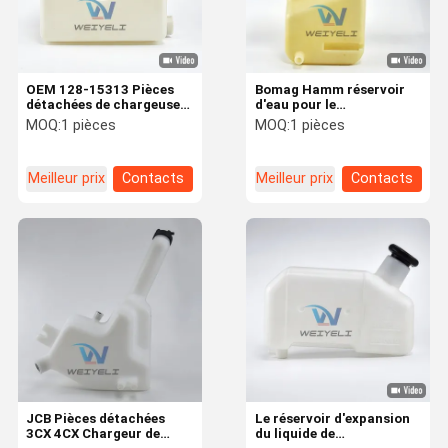
OEM 128-15313 Pièces
Bomag Hamm réservoir
détachées de chargeuse
d'eau pour le
de pelle pour réservoir
condensateur de
MOQ:
1 pièces
MOQ:
1 pièces
d'eau d'expansion pour
compensation 05903297
JCB 3CX 4CX
06550084 réservoir d'eau
pour rouleau routier
Meilleur prix
Contacts
Meilleur prix
Contacts
Aperçu
Produits
Vidéos
A Propos De
Nous
JCB Pièces détachées
Le réservoir d'expansion
3CX 4CX Chargeur de
du liquide de