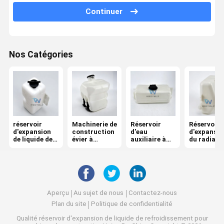
Continuer
Cuve auxiliaire
Nos Catégories
réservoir
Machinerie de
Réservoir
Réservoir
d'expansion
construction
d'eau
d'expansio
de liquide de
évier à
auxiliaire à
du radiate
refroidisseme
essuie-glace
rouleaux
de
nt pour
chargemen
machines de
construction
Aperçu
Au sujet de nous
Contactez-nous
Plan du site
Politique de confidentialité
Qualité
réservoir d'expansion de liquide de refroidissement pour